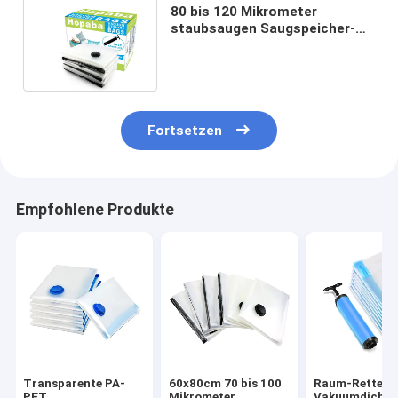
80 bis 120 Mikrometer
staubsaugen Saugspeicher-
Taschen mit Pumpe
imprägniern
Fortsetzen
Empfohlene Produkte
Transparente PA-
60x80cm 70 bis 100
Raum-Retter-
PET
Mikrometer
Vakuumdichtu