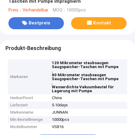
Taschen mit Pumpe imprägniern
Preis：Verhandelbar
MOQ：10000pcs
Bestpreis
Kontakt
Produkt-Beschreibung
120 Mikrometer staubsaugen
Saugspeicher-Taschen mit Pumpe
,
80 Mikrometer staubsaugen
Markieren
Saugspeicher-Taschen mit Pumpe
,
Wasserdichte Vakuumbeutel für
Lagerung mit Pumpe
Herkunftsort
China
Lieferzeit
5-10days
Markenname
JUNNAN
Min Bestellmenge
10000pcs
Modellnummer
VSB16