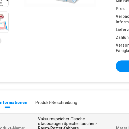
Min Be
Preis:
Verpa
Inform
Lieferz
Zahlun
Versor
Fähigke
informationen
Produkt-Beschreibung
Vakuumspeicher-Tasche
staubsaugen Speichertaschen-
rodukt-Name:
Raum-Retter-faltbare
Materi