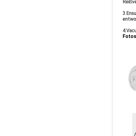
Reißve
3.Ensu
entwor
4.Vac
Foto