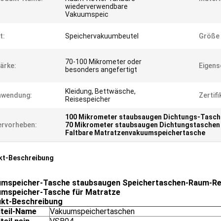
wiederverwendbare
Vakuumspeic
t:
Speichervakuumbeutel
Größe 
70-100 Mikrometer oder
ärke:
Eigens
besonders angefertigt
Kleidung, Bettwäsche,
nwendung:
Zertifi
Reisespeicher
100 Mikrometer staubsaugen Dichtungs-Tasche
rvorheben:
70 Mikrometer staubsaugen Dichtungstaschen 
Faltbare Matratzenvakuumspeichertasche
kt-Beschreibung
mspeicher-Tasche staubsaugen Speichertaschen-Raum-Ret
mspeicher-Tasche für Matratze
kt-Beschreibung
lteil-Name
Vakuumspeichertaschen