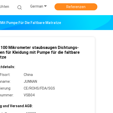
German
ichten
Referenzen
Mit Pumpe Für Die Faltbare Matratze
s 100 Mikrometer staubsaugen Dichtungs-
en für Kleidung mit Pumpe für die faltbare
tze
tdetails:
ftsort:
China
nname:
JUNNAN
zierung:
CE/ROHS/FDA/SGS
lnummer:
VSB04
g und Versand AGB: