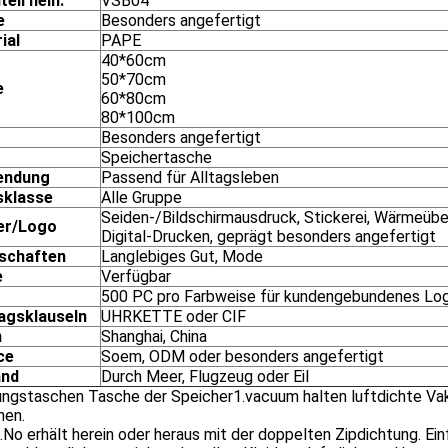
teil nein.
VSB04
e
Besonders angefertigt
ial
PAPE
40*60cm
50*70cm
e
60*80cm
80*100cm
Besonders angefertigt
Speichertasche
endung
Passend für Alltagsleben
sklasse
Alle Gruppe
Seiden-/Bildschirmausdruck, Stickerei, Wärmeübe
er/Logo
Digital-Drucken, geprägt besonders angefertigt
schaften
Langlebiges Gut, Mode
e
Verfügbar
500 PC pro Farbweise für kundengebundenes Lo
agsklauseln
UHRKETTE oder CIF
n
Shanghai, China
ce
Soem, ODM oder besonders angefertigt
and
Durch Meer, Flugzeug oder Eil
ungstaschen Tasche der Speicher1.vacuum halten luftdichte Va
hen.
.No erhält herein oder heraus mit der doppelten Zipdichtung. Einf