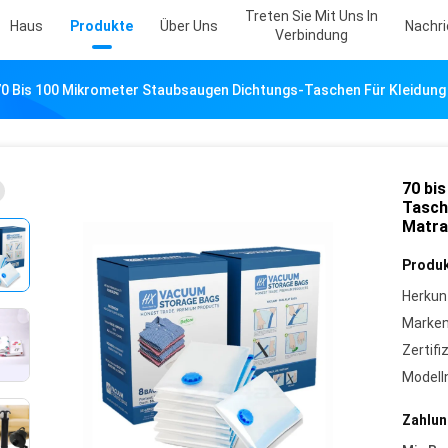
Treten Sie Mit Uns In
Haus
Produkte
Über Uns
Nachr
Verbindung
0 Bis 100 Mikrometer Staubsaugen Dichtungs-Taschen Für Kleidung 
70 bi
Tasch
Matra
Produk
Herkun
Marke
Zertifi
Model
Zahlun