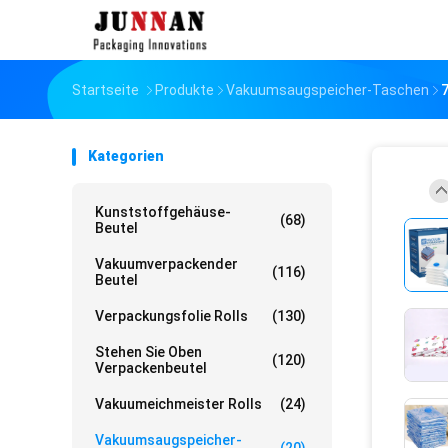
Startseite
Produkte
Vakuumsaugspeicher-Taschen
7
Kategorien
Kunststoffgehäuse-
(68)
Beutel
Vakuumverpackender
(116)
Beutel
Verpackungsfolie Rolls
(130)
Stehen Sie Oben
(120)
Verpackenbeutel
Vakuumeichmeister Rolls
(24)
Vakuumsaugspeicher-