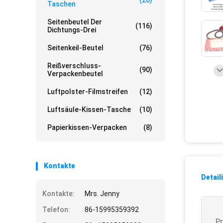
(20)
Taschen
Seitenbeutel Der
(116)
Dichtungs-Drei
Seitenkeil-Beutel
(76)
Reißverschluss-
(90)
Verpackenbeutel
Luftpolster-Filmstreifen
(12)
Luftsäule-Kissen-Tasche
(10)
Papierkissen-Verpacken
(8)
Kontakte
Detail
Kontakte:
Mrs. Jenny
Telefon:
86-15995359392
P