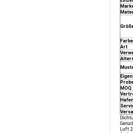
Einzel
Mark
Mater
Größ
Farbe
Art
Verw
Alter
Must
Eigen
Prob
MOQ
Vertr
Hafe
Servi
Vers
Dicht
Gerüc
Luft 2