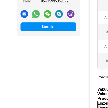
Faxen:
86--15995359392
Ar
Kontakt
St
A
He
Produ
Vakuu
Vakuu
Produ
Einze