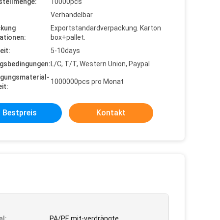
stellmenge:
10000pcs
Verhandelbar
ckung
Exportstandardverpackung. Karton
ationen:
box+pallet.
eit:
5-10days
gsbedingungen:
L/C, T/T, Western Union, Paypal
gungsmaterial-
1000000pcs pro Monat
it:
Bestpreis
Kontakt
al:
PA/PE mit-verdrängte