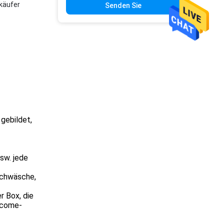
rkäufer
Senden Sie
gebildet,
sw. jede
üschwäsche,
r Box, die
eycome-