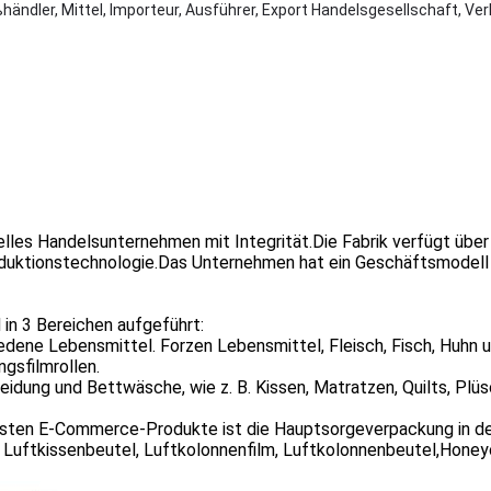
ßhändler, Mittel, Importeur, Ausführer, Export Handelsgesellschaft, Ve
nelles Handelsunternehmen mit Integrität.Die Fabrik verfügt über
oduktionstechnologie.Das Unternehmen hat ein Geschäftsmodell 
in 3 Bereichen aufgeführt:
iedene Lebensmittel. Forzen Lebensmittel, Fleisch, Fisch, Huhn u
gsfilmrollen.
leidung und Bettwäsche, wie z. B. Kissen, Matratzen, Quilts, Pl
isten E-Commerce-Produkte ist die Hauptsorgeverpackung in de
ie, Luftkissenbeutel, Luftkolonnenfilm, Luftkolonnenbeutel,Hon