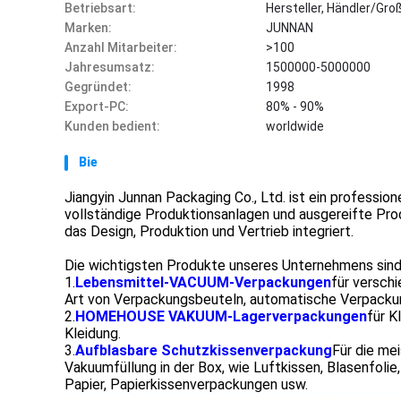
Betriebsart:
Hersteller, Händler/Gro
Marken:
JUNNAN
Anzahl Mitarbeiter:
>100
Jahresumsatz:
1500000-5000000
Gegründet:
1998
Export-PC:
80% - 90%
Kunden bedient:
worldwide
Bie
Jiangyin Junnan Packaging Co., Ltd. ist ein professio
vollständige Produktionsanlagen und ausgereifte Pr
das Design, Produktion und Vertrieb integriert.
Die wichtigsten Produkte unseres Unternehmens sind 
1.
Lebensmittel-VACUUM-Verpackungen
für versch
Art von Verpackungsbeuteln, automatische Verpackun
2.
HOMEHOUSE VAKUUM-Lagerverpackungen
für K
Kleidung.
3.
Aufblasbare Schutzkissenverpackung
Für die me
Vakuumfüllung in der Box, wie Luftkissen, Blasenfol
Papier, Papierkissenverpackungen usw.