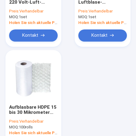
220 Volt-Luft-
Luftblase-
Vakuumeichmeister Rolls
Kissen-
Luftpolster-
Preis:
Verhandelbar
Preis:
Verhandelbar
Verpackmaschine
Maschine
MOQ:
Vakuumsaugspeicher-Taschen
1set
MOQ:
1set
Hochgeschwindigkeits-
CER
Holen Sie sich aktuelle Preis
Holen Sie sich aktuelle Preis
Großhandelsbescheinigu
Seitenbeutel der dichtungs-drei
schützendes
Kontakt
Kontakt
Verpacken
Seitenkeil-Beutel
Reißverschluss-Verpackenbeutel
Luftpolster-Filmstreifen
Luftsäule-Kissen-Tasche
Papierkissen-Verpacken
Aufblasbare HDPE 15
bis 30 Mikrometer
Luftpolster-
Preis:
Verhandelbar
Filmstreifen-
MOQ:
100rolls
Holen Sie sich aktuelle Preis