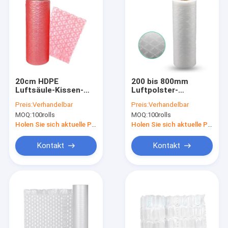
20cm HDPE
200 bis 800mm
Luftsäule-Kissen-
Luftpolster-
Taschen-Transport-
Filmstreifen, 15 bis
Preis:
Verhandelbar
Preis:
Verhandelbar
Schutz
30 Mikrometer Luft-
MOQ:
100rolls
MOQ:
100rolls
Kissen-
Luftpolsterfolie-
Holen Sie sich aktuelle Preis
Holen Sie sich aktuelle Preis
Kontakt
Kontakt
Haus
Produkte
Über uns