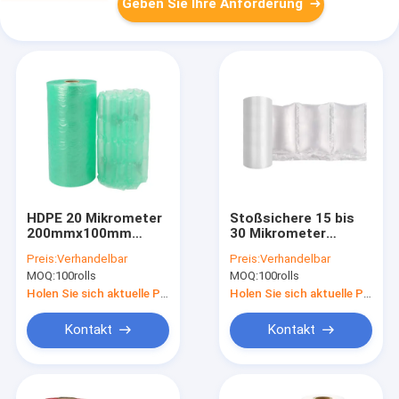
Geben Sie Ihre Anforderung
HDPE 20 Mikrometer
Stoßsichere 15 bis
200mmx100mm
30 Mikrometer
Luftpolsterfolie-
Luftpolster-
Preis:
Verhandelbar
Preis:
Verhandelbar
Rollen-
Filmstreifen-
MOQ:
100rolls
MOQ:
100rolls
Schlagzähigkeits-
Holen Sie sich aktuelle Preis
Holen Sie sich aktuelle Preis
Kontakt
Kontakt