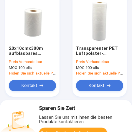
20x10cmx300m
Transparenter PET
aufblasbares
Luftpolster-
Luftpolster-
Filmstreifen,
Preis:
Verhandelbar
Preis:
Verhandelbar
Verpacken
40cmx32cmx300m
MOQ:
100rolls
MOQ:
100rolls
stoßsicher
Blasen-Kissen-
Verpacken
Holen Sie sich aktuelle Preis
Holen Sie sich aktuelle Preis
Kontakt
Kontakt
Sparen Sie Zeit
Lassen Sie uns mit Ihnen die besten
Produkte kontaktieren.