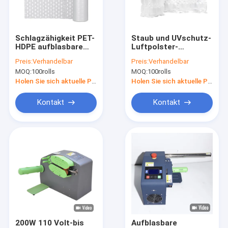
Fabrik-Ausflug
Qualitätskontrolle
Schlagzähigkeit PET-
Staub und UVschutz-
HDPE aufblasbare
Luftpolster-
Treten Sie mit uns in Verbindung
Luft-Luftpolsterfolie
Filmstreifen 0.7ft bis
Preis:
Verhandelbar
Preis:
Verhandelbar
2.6ft
MOQ:
100rolls
MOQ:
100rolls
Nachrichten
Holen Sie sich aktuelle Preis
Holen Sie sich aktuelle Preis
Fordern Sie ein Zitat
Kontakt
Kontakt
Kunststoffgehäuse-Beutel
Vakuumverpackender Beutel
Verpackungsfolie Rolls
Stehen Sie oben Verpackenbeutel
200W 110 Volt-bis
Aufblasbare