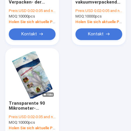
Verpacken- der
vakuumverpackender
Vakuumeichmeister Rolls
Lebensmittelbeutel
Beutel, lamelliertes
Preis:
USD 0.02-0.05 and negotiation
Preis:
USD 0.02-0.05 and negotiation
500g 200g mit
Siegelkissen-
MOQ:
Vakuumsaugspeicher-Taschen
10000pcs
MOQ:
10000pcs
Reißverschluss für
Taschen-Verpacken
Fleisch
Holen Sie sich aktuelle Preis
Holen Sie sich aktuelle Preis
Seitenbeutel der dichtungs-drei
Kontakt
Kontakt
Seitenkeil-Beutel
Reißverschluss-Verpackenbeutel
Luftpolster-Filmstreifen
Luftsäule-Kissen-Tasche
Papierkissen-Verpacken
Transparente 90
Mikrometer-
biologisch abbaubare
Preis:
USD 0.02-0.05 and negotiation
Vakuumsatz-
MOQ:
10000pcs
Taschen
Holen Sie sich aktuelle Preis