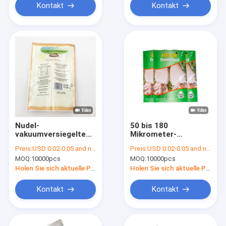
Kontakt
Kontakt
Nudel-
50 bis 180
vakuumversiegelte
Mikrometer-
Verpackentaschen
vakuumverpackender
Preis:
USD 0.02-0.05 and negotiation
Preis:
USD 0.02-0.05 and negotiation
Beutel, CMYK
MOQ:
10000pcs
MOQ:
10000pcs
lamelliertes
Verpacken der
Holen Sie sich aktuelle Preis
Holen Sie sich aktuelle Preis
Lebensmittel
Kontakt
Kontakt