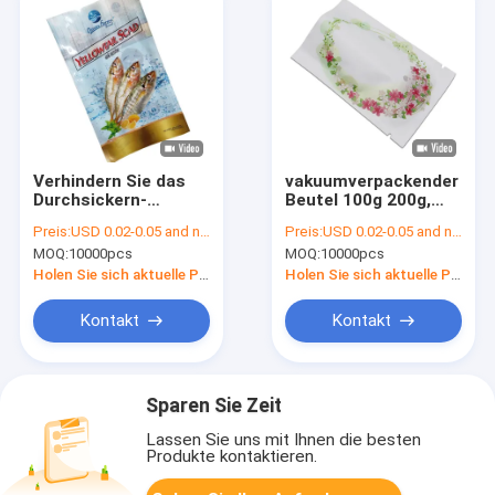
Verhindern Sie das
vakuumverpackender
Durchsickern-
Beutel 100g 200g,
Nahrungsmittelvakuumkissen-
1KG stehen oben
Preis:
USD 0.02-0.05 and negotiation
Preis:
USD 0.02-0.05 and negotiation
Beutel-Verpacken
Beutel mit
MOQ:
10000pcs
MOQ:
10000pcs
Reißverschluss
Holen Sie sich aktuelle Preis
Holen Sie sich aktuelle Preis
Kontakt
Kontakt
Sparen Sie Zeit
Lassen Sie uns mit Ihnen die besten
Produkte kontaktieren.