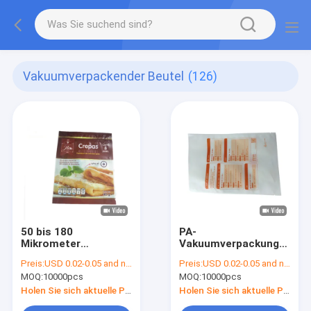
Vakuumverpackender Beutel
(126)
50 bis 180
PA-
Mikrometer
Vakuumverpackungs-
staubsaugen Satz-
Beutel
Preis:
USD 0.02-0.05 and negotiation
Preis:
USD 0.02-0.05 and negotiation
Plastik
MOQ:
10000pcs
MOQ:
10000pcs
Holen Sie sich aktuelle Preis
Holen Sie sich aktuelle Preis