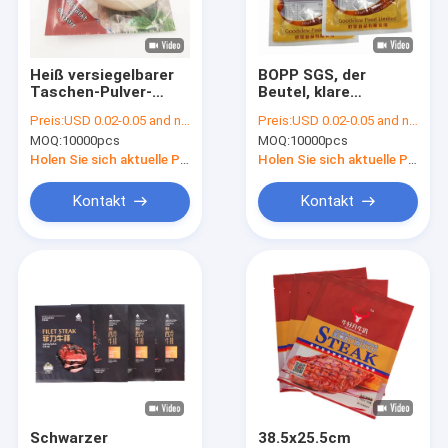
Fabrik-Ausflug
Qualitätskontrolle
Heiß versiegelbarer
BOPP SGS, der
Taschen-Pulver-
Beutel, klare
Treten Sie mit uns in Verbindung
Aluminiumfolie-Film
selbstdichtende
Preis:
USD 0.02-0.05 and negotiation
Preis:
USD 0.02-0.05 and negotiation
CMYK
Plastiktaschen
MOQ:
10000pcs
MOQ:
10000pcs
vakuumverpackender
vakuumverpackt
Nachrichten
Holen Sie sich aktuelle Preis
Holen Sie sich aktuelle Preis
Fordern Sie ein Zitat
Kontakt
Kontakt
Kunststoffgehäuse-Beutel
Vakuumverpackender Beutel
Verpackungsfolie Rolls
Stehen Sie oben Verpackenbeutel
Schwarzer
38.5x25.5cm