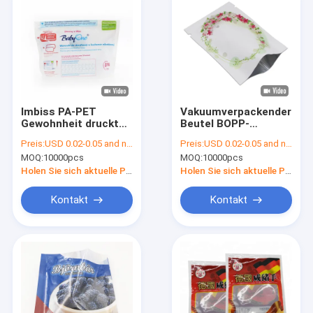
Imbiss PA-PET
Vakuumverpackender
Gewohnheit druckte
Beutel BOPP-
Verpacken- der
HAUSTIER-CPPs für
Preis:
USD 0.02-0.05 and negotiation
Preis:
USD 0.02-0.05 and negotiation
Lebensmitteltaschen
Torten-Kuchen-
MOQ:
10000pcs
MOQ:
10000pcs
50 bis 180
Plätzchen
Mikrometer
Holen Sie sich aktuelle Preis
Holen Sie sich aktuelle Preis
Kontakt
Kontakt
Haus
Produkte
Über uns