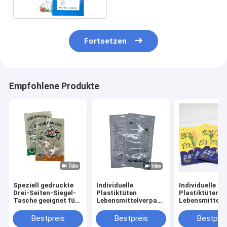
Lebensmittelqualität
Fortsetzen
Empfohlene Produkte
Speziell gedruckte
Individuelle
Individuelle
Drei-Seiten-Siegel-
Plastiktüten
Plastiktüten
Tasche geeignet für
Lebensmittelverpackung
Lebensmittelv
Lebensmittelverpackungen
Beutel Kunststoff
Beutel Kunstst
einschließlich
Mylar
Mylar
Bestpreis
Bestpreis
Bestprei
Snacks Süßigkeiten
Reißverschluss
Reißverschlus