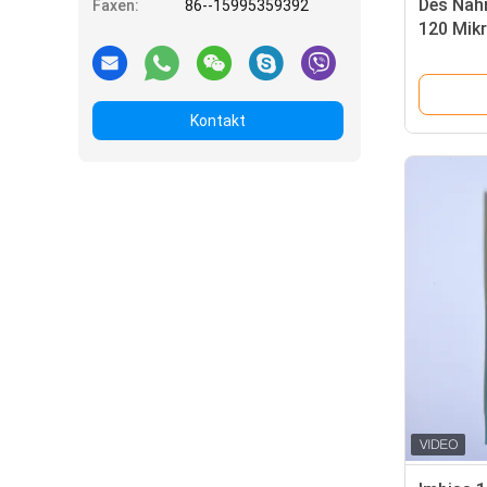
Des Nah
Faxen:
86--15995359392
120 Mikr
für Kek
Kontakt