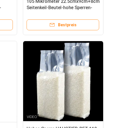
105 Mikrometer 22.5cmx9cm+8cm
-
Seitenkeil-Beutel-hohe Sperren-
Bestpreis