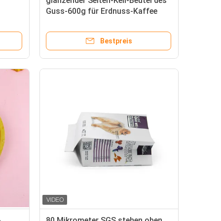
glänzender Seiten-Keil-Beutel des
Guss-600g für Erdnuss-Kaffee
Bean Powder
Bestpreis
-
80 Mikrometer SGS stehen oben