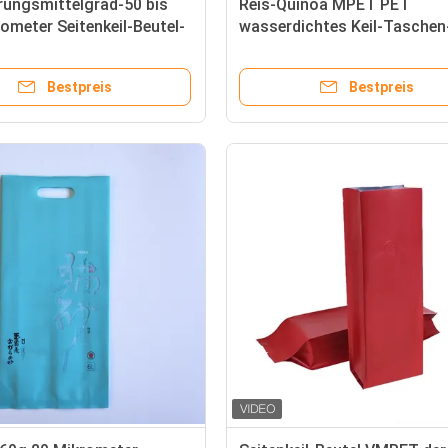
rungsmittelgrad-50 bis
Reis-Quinoa MPET PET
ometer Seitenkeil-Beutel-
wasserdichtes Keil-Taschen
s-Brot-Kuchen
Verpacken
Bestpreis
Bestpreis