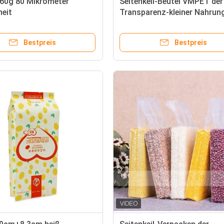
160g 80 Mikrometer
Seitenkeil-Beutel VMPET der
eit
Transparenz-kleiner Nahrun
rpackenbeutel-
CPP
Bestpreis
Bestpreis