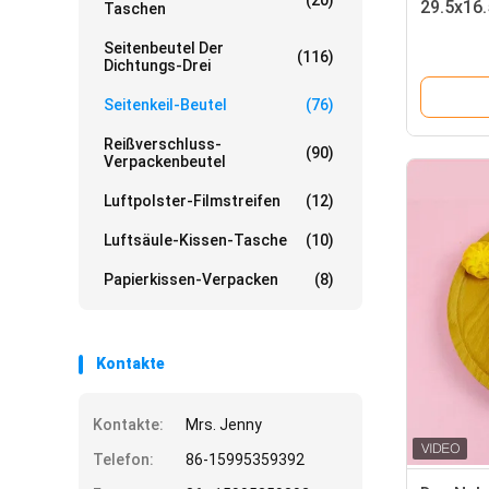
(20)
29.5x16.
Taschen
Seitenbeutel Der
(116)
Dichtungs-Drei
Seitenkeil-Beutel
(76)
Reißverschluss-
(90)
Verpackenbeutel
Luftpolster-Filmstreifen
(12)
Luftsäule-Kissen-Tasche
(10)
Papierkissen-Verpacken
(8)
Kontakte
Kontakte:
Mrs. Jenny
Telefon:
86-15995359392