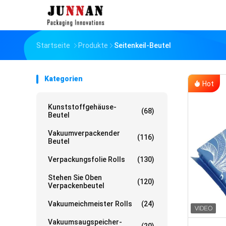
Startseite
Produkte
Seitenkeil-Beutel
Kategorien
Hot
Kunststoffgehäuse-
(68)
Beutel
Vakuumverpackender
(116)
Beutel
Verpackungsfolie Rolls
(130)
Stehen Sie Oben
(120)
Verpackenbeutel
Vakuumeichmeister Rolls
(24)
Vakuumsaugspeicher-