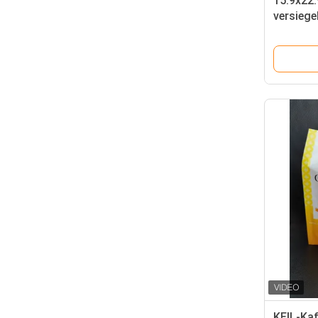
15.9x22
versiege
mit Gos
KEIL-Ka