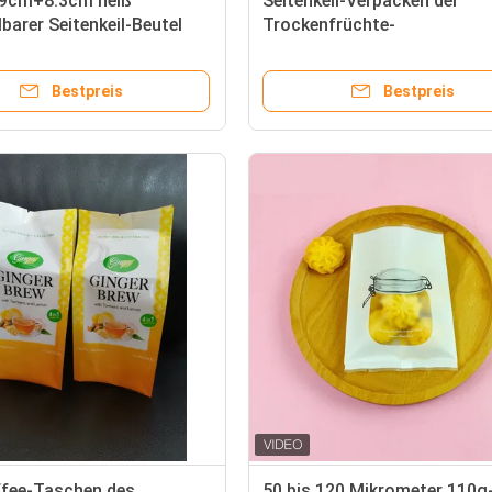
.9cm+8.3cm heiß
Seitenkeil-Verpacken der
lbarer Seitenkeil-Beutel
Trockenfrüchte-
sy-Oberfläche
Nahrung27x14cm+3cm
Bestpreis
Bestpreis
ffee-Taschen des
50 bis 120 Mikrometer 110g