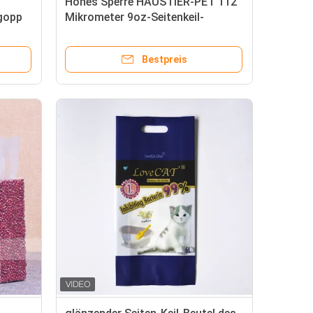
Hohes Sperre HAUSTIER-PET 112
gopp
Mikrometer 9oz-Seitenkeil-
Taschen-
Bestpreis