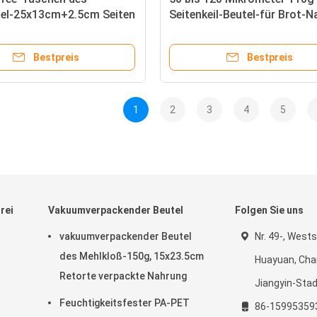
gel-25x13cm+2.5cm Seiten
Seitenkeil-Beutel-für Brot-
Bestpreis
Bestpreis
1
2
3
4
5
rei
Vakuumverpackender Beutel
Folgen Sie uns
vakuumverpackender Beutel
Nr. 49-, West
l
des Mehlkloß-150g, 15x23.5cm
Huayuan, Cha
Retorte verpackte Nahrung
Jiangyin-Sta
Feuchtigkeitsfester PA-PET
86-15995359