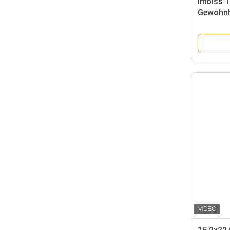
Imbiss 
Gewohnh
Druckve