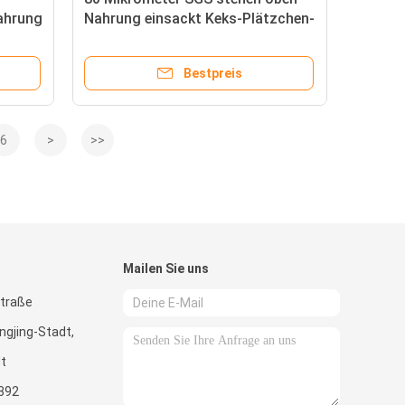
Nahrung
Nahrung einsackt Keks-Plätzchen-
Süßigkeits-Stock
Bestpreis
6
>
>>
Mailen Sie uns
straße
ngjing-Stadt,
dt
392