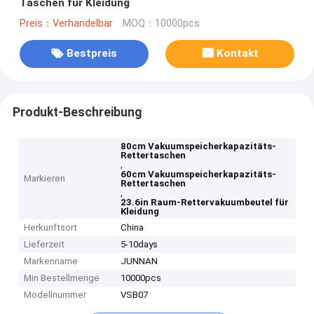
Taschen für Kleidung
Preis：Verhandelbar
MOQ：10000pcs
Bestpreis
Kontakt
Produkt-Beschreibung
80cm Vakuumspeicherkapazitäts-
Rettertaschen
,
60cm Vakuumspeicherkapazitäts-
Markieren
Rettertaschen
,
23.6in Raum-Rettervakuumbeutel für
Kleidung
Herkunftsort
China
Lieferzeit
5-10days
Markenname
JUNNAN
Min Bestellmenge
10000pcs
Modellnummer
VSB07