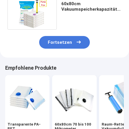
60x80cm
Vakuumspeicherkapazitäts-
Retter-Taschen für
Kleidung
Fortsetzen
Empfohlene Produkte
Transparente PA-
60x80cm 70 bis 100
Raum-Retter-
PET
Mikrometer
Vakuumdichtu