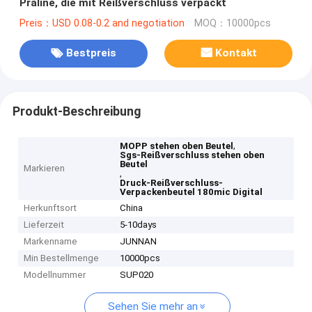
Praline, die mit Reißverschluss verpackt
Preis：USD 0.08-0.2 and negotiation
MOQ：10000pcs
Bestpreis
Kontakt
Produkt-Beschreibung
,
MOPP stehen oben Beutel
Sgs-Reißverschluss stehen oben
Beutel
Markieren
,
Druck-Reißverschluss-
Verpackenbeutel 180mic Digital
Herkunftsort
China
Lieferzeit
5-10days
Markenname
JUNNAN
Min Bestellmenge
10000pcs
Modellnummer
SUP020
Sehen Sie mehr an