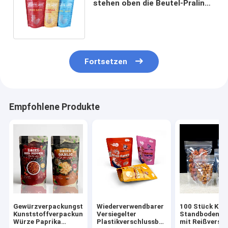
stehen oben die Beutel-Praline,
die mit Reißverschluss verpackt
Fortsetzen
Empfohlene Produkte
Gewürzverpackungstüte
Wiederverwendbarer
100 Stück Klar
Kunststoffverpackung
Versiegelter
Standbodenbe
Würze Paprika
Plastikverschlussbeutel
mit Reißversc