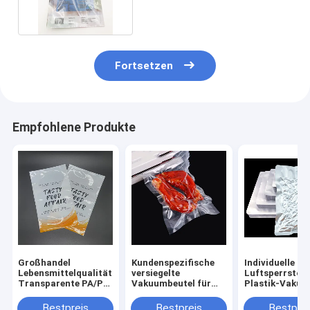
Fortsetzen
Empfohlene Produkte
Großhandel
Kundenspezifische
Individuelle G
Lebensmittelqualität
versiegelte
Luftsperrstoff
Transparente PA/PE
Vakuumbeutel für
Plastik-Vakuu
Heißsiegel
Würstchen mit
Verpackungstü
Vakuumverpackung,
Prägung, PA/PE
Lebensmittel,
Bestpreis
Bestpreis
Bestprei