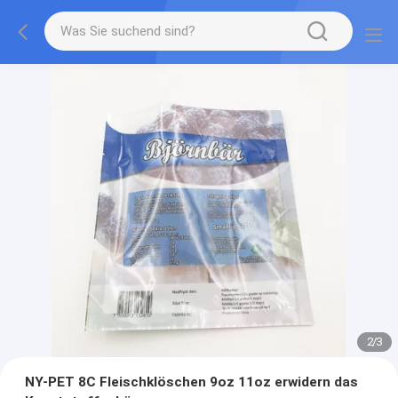
2
/
3
NY-PET 8C Fleischklöschen 9oz 11oz erwidern das