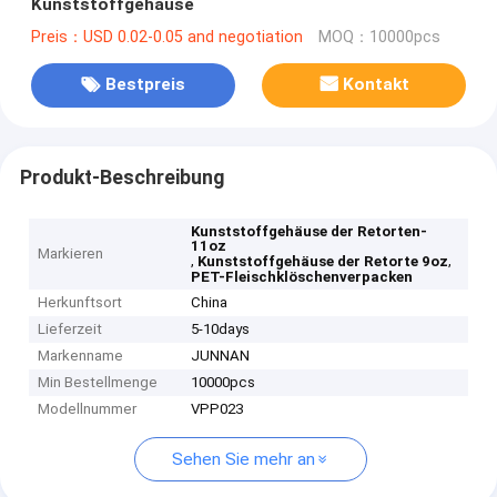
Kunststoffgehäuse
Preis：USD 0.02-0.05 and negotiation
MOQ：10000pcs
Bestpreis
Kontakt
Produkt-Beschreibung
Kunststoffgehäuse der Retorten-
11oz
Markieren
,
,
Kunststoffgehäuse der Retorte 9oz
PET-Fleischklöschenverpacken
Herkunftsort
China
Lieferzeit
5-10days
Markenname
JUNNAN
Min Bestellmenge
10000pcs
Modellnummer
VPP023
Sehen Sie mehr an