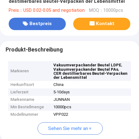
destillierbares Beutel-Verpacken der Lebensmittel
Preis：USD 0.02-0.05 and negotiation
MOQ：10000pcs
Bestpreis
Kontakt
Produkt-Beschreibung
,
Vakuumverpackender Beutel LDPE
,
Vakuumverpackender Beutel PAs
Markieren
CER destillierbares Beutel-Verpacken
der Lebensmittel
Herkunftsort
China
Lieferzeit
5-10days
Markenname
JUNNAN
Min Bestellmenge
10000pcs
Modellnummer
VPP022
Sehen Sie mehr an