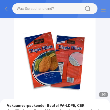
2
/
3
Vakuumverpackender Beutel PA-LDPE, CER