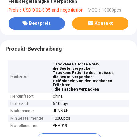
Heißsiegelfähigkeit verpacken
Preis：USD 0.02-0.05 and negotiation
MOQ：10000pcs
Bestpreis
Kontakt
Produkt-Beschreibung
,
Trockene Früchte RoHS
,
die Beutel verpacken
,
Trockene Früchte des Imbisses
Markieren
,
die Beutel verpacken
Heißsiegeln von den trockenen
Früchten
,
die Taschen verpacken
Herkunftsort
China
Lieferzeit
5-10days
Markenname
JUNNAN
Min Bestellmenge
10000pcs
Modellnummer
VPP019