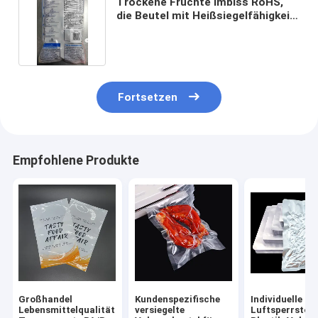
Trockene Früchte Imbiss RoHS,
die Beutel mit Heißsiegelfähigkeit
verpacken
Fortsetzen
Empfohlene Produkte
Großhandel
Kundenspezifische
Individuelle G
Lebensmittelqualität
versiegelte
Luftsperrstoff