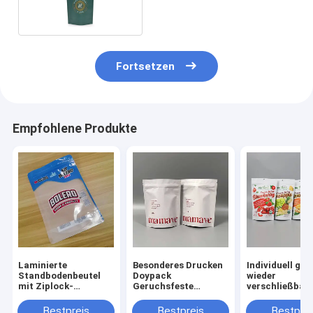
Fortsetzen
Empfohlene Produkte
Laminierte
Besonderes Drucken
Individuell ge
Standbodenbeutel
Doypack
wieder
mit Ziplock-
Geruchsfeste
verschließbar
Ausguss,
Verpackung
Reißverschlus
kundenspezifisch
Reißverschluss
Kunststoff
Bestpreis
Bestpreis
Bestprei