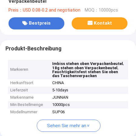
Verpackenbeutel
Preis：USD 0.08-0.2 and negotiation
MOQ：10000pcs
Bestpreis
Kontakt
Produkt-Beschreibung
,
Imbiss stehen oben Verpackenbeutel
,
18g stehen oben Verpackenbeutel
Markieren
Feuchtigkeitsfest stehen Sie oben
das Taschenverpacken
Herkunftsort
CHINA
Lieferzeit
5-10days
Markenname
JUNNAN
Min Bestellmenge
10000pcs
Modellnummer
SUP06
Sehen Sie mehr an