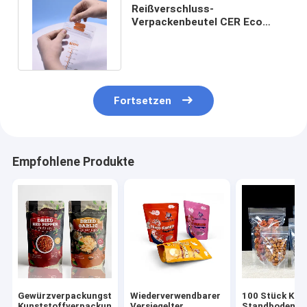
Reißverschluss-
Verpackenbeutel CER Eco
freundliches druckendes
flaches unteres
Fortsetzen
Empfohlene Produkte
Gewürzverpackungstüte
Wiederverwendbarer
100 Stück Klar
Kunststoffverpackung
Versiegelter
Standbodenbe