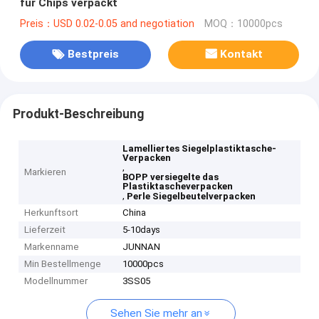
für Chips verpackt
Preis：USD 0.02-0.05 and negotiation
MOQ：10000pcs
Bestpreis
Kontakt
Produkt-Beschreibung
Lamelliertes Siegelplastiktasche-
Verpacken
,
Markieren
BOPP versiegelte das
Plastiktascheverpacken
,
Perle Siegelbeutelverpacken
Herkunftsort
China
Lieferzeit
5-10days
Markenname
JUNNAN
Min Bestellmenge
10000pcs
Modellnummer
3SS05
Sehen Sie mehr an