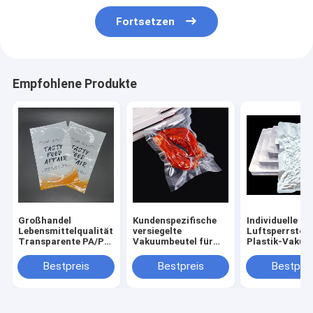
Fortsetzen
Empfohlene Produkte
Großhandel
Kundenspezifische
Individuelle G
Lebensmittelqualität
versiegelte
Luftsperrstoff
Transparente PA/PE
Vakuumbeutel für
Plastik-Vakuu
Heißsiegel
Würstchen mit
Verpackungstü
Vakuumverpackung,
Prägung, PA/PE
Lebensmittel,
Bestpreis
Bestpreis
Bestprei
für flache
feuchtigkeitsbeständige
Rotogravurdr
Vakuumbeutel für
Vakuum-
Einwegdruck, d
Fleisch, Fisch und
Lebensmittelverpackungsbeutel
Haltbarkeit
Meeresfrüchte
und
verlängert